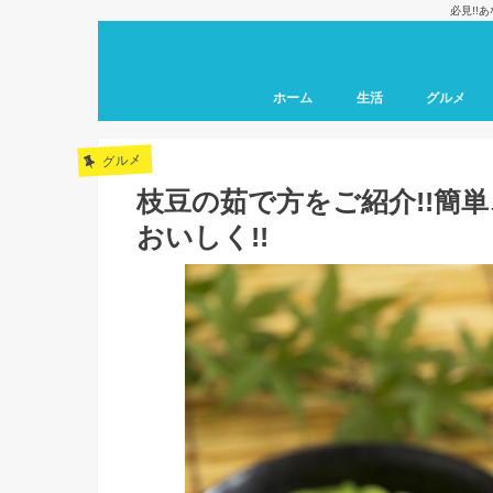
必見!!
ホーム
生活
グルメ
グルメ
枝豆の茹で方をご紹介!!簡
おいしく!!