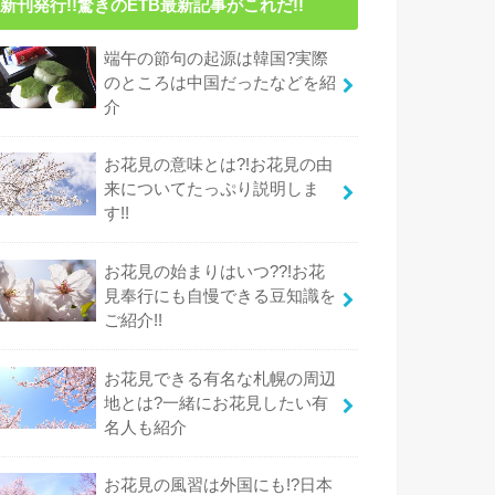
新刊発行!!驚きのETB最新記事がこれだ!!
端午の節句の起源は韓国?実際
のところは中国だったなどを紹
介
お花見の意味とは?!お花見の由
来についてたっぷり説明しま
す!!
お花見の始まりはいつ??!お花
見奉行にも自慢できる豆知識を
ご紹介!!
お花見できる有名な札幌の周辺
地とは?一緒にお花見したい有
名人も紹介
お花見の風習は外国にも!?日本