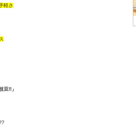
手軽さ
ス
豆!!」
?