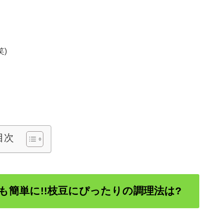
)
目次
簡単に!!枝豆にぴったりの調理法は?