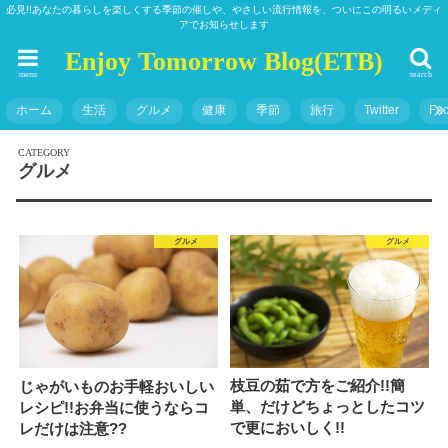
必見!!あなたの暮らしを楽しくする季節の催しや、やさしい流行情報を、ついにこの明るいメディ
アでお知らせします
Enjoy Tomorrow Blog(ETB)
menu
search
ホーム
生活
グルメ
健康
季節
旅行
Twitter
Fa
グルメ
グルメ
グルメ
枝豆の茹で方をご紹介!!簡
じゃがいものお手軽おいしい
単、だけどちょっとしたコツ
レシピ!!お弁当に使うならコ
で更においしく!!
レだけは注意??