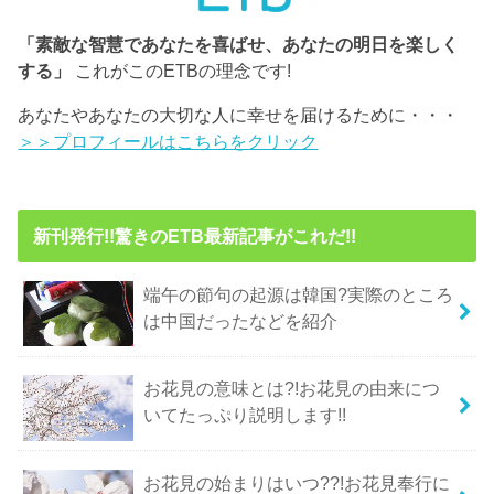
「素敵な智慧であなたを喜ばせ、あなたの明日を楽しく
する」
これがこのETBの理念です!
あなたやあなたの大切な人に幸せを届けるために・・・
＞＞プロフィールはこちらをクリック
新刊発行!!驚きのETB最新記事がこれだ!!
端午の節句の起源は韓国?実際のところ
は中国だったなどを紹介
お花見の意味とは?!お花見の由来につ
いてたっぷり説明します!!
お花見の始まりはいつ??!お花見奉行に