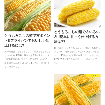
とうもろこしの茹で方いろい
とうもろこしの茹で方ポイン
ろ!!簡単に甘～く仕上げる方
ト!!フライパンでおいしく仕
法は??
上げるには?
甘くておいしいとうもろこし。 焼いてもおいし
いですが、 なかなかちょうどいい加減にできな
夏の風物詩・とうもろこし。 焼きとうもろこし
いので 私はもっぱら茹でる派です。 (うっかり
といったら 夏祭りの屋台でも定番でしたし、 わ
していて焦がすこともあるし。) あなたはど
が家の夏の定番おやつとして 茹でとうもろこし
う…
が登場することも よくありました。 熱々のう
ちに頬張っても…
グルメ