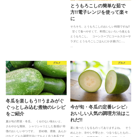
とうもろこしの簡単な茹で
方!!電子レンジを使って楽々
に
そろそろ、とうもろこしのおいしい時期ですね!!
甘くて食べやすくて、料理にもいろいろ使える
とうもろこし。 コーンスープにコールスローサ
ラダに とうもろこしごはんにかき揚げに…。
…
グルメ
グルメ
冬瓜を楽しもう!!うまみがぐ
今が旬・冬瓜の定番レシピ♪
ぐっとしみ込む煮物のレシピ
おいしい人気の調理方法はこ
をご紹介
れだ!!
夏が旬の野菜・冬瓜。 くせのない味わいと、
さわやかな風味、 シャリシャリとした食感が 特
夏に食べたくなるものってありますよね。 そう
徴のおいしいやつです。 炒め物、煮物、あんか
めんとか、冷やし中華とか、つるつるしたもの…
けなど どんな調理方法にでもよく合う冬瓜です