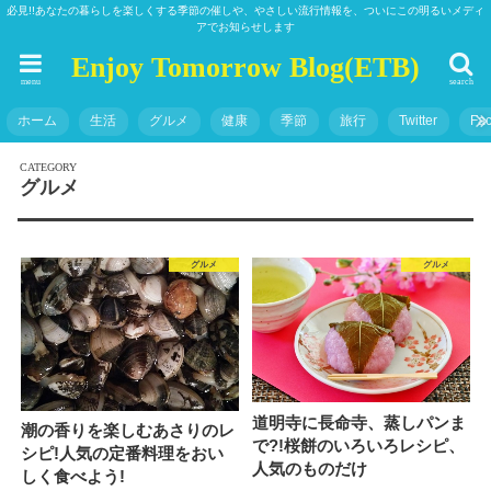
必見!!あなたの暮らしを楽しくする季節の催しや、やさしい流行情報を、ついにこの明るいメディ
アでお知らせします
Enjoy Tomorrow Blog(ETB)
menu
search
ホーム
生活
グルメ
健康
季節
旅行
Twitter
Fa
グルメ
グルメ
グルメ
道明寺に長命寺、蒸しパンま
潮の香りを楽しむあさりのレ
で?!桜餅のいろいろレシピ、
シピ!人気の定番料理をおい
人気のものだけ
しく食べよう!