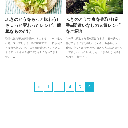
ふきのとうをもっと味わう!
ふきのとうで春を先取り!定
ちょっと変わったレシピ、簡
番&間違いなしの人気レシピ
単なものだけ
をご紹介
独特のほろ苦さが特徴のふきのとう。 ハマる人
冬の間に積もった雪が溶けだす頃、 春の訪れを
は超ハマってしまう、春の味覚です。 私も大好
告げるように芽を出しはじめる、ふきのとう。
きな食べ物なので、 毎年春が近づくと、ふきの
独特の香りとほろ苦さが、好きな人にはたまらな
とうの 天ぷらやふき味噌が恋しくなってきま
いですよね! 実はわたしも、ふきのとう大好き
す。 …
なので、 毎年そ…
<
1
…
4
5
6