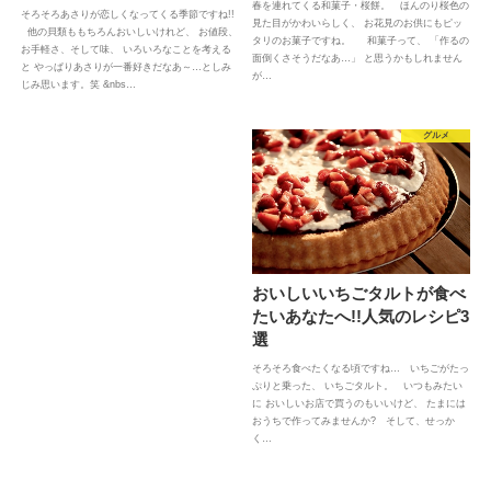
春を連れてくる和菓子・桜餅。 ほんのり桜色の
そろそろあさりが恋しくなってくる季節ですね!!
見た目がかわいらしく、 お花見のお供にもピッ
他の貝類ももちろんおいしいけれど、 お値段、
タリのお菓子ですね。 和菓子って、 「作るの
お手軽さ、そして味、 いろいろなことを考える
面倒くさそうだなあ…」 と思うかもしれません
と やっぱりあさりが一番好きだなあ～…としみ
が…
じみ思います。笑 &nbs…
グルメ
おいしいいちごタルトが食べ
たいあなたへ!!人気のレシピ3
選
そろそろ食べたくなる頃ですね… いちごがたっ
ぷりと乗った、 いちごタルト。 いつもみたい
に おいしいお店で買うのもいいけど、 たまには
おうちで作ってみませんか? そして、せっか
く…