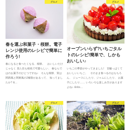
グルメ
グルメ
春を運ぶ和菓子・桜餅。電子
オーブンいらず?いちごタル
レンジ使用のレシピで簡単に
トのレシピ!簡単で、しかも
作ろう!
おいしい♪
春になると食べたくなる、桜餅。 おいしいだけ
いちごの季節がやってきました! 甘酸っぱくて
じゃなく 見た目も桜色で可愛らしい、 春ならで
おいしいいちご。 そのまま食べるのはもちろ
はのお菓子のひとつですね♪ そんな桜餅、実は
ん、 ジュースにしたり、ジャムにしたり、 お菓
関西風と関東風の2種類があるって、 知ってまし
子にしたり…… いろいろな楽しみ方があります
たか? &…
よね♪ &nbs…
グルメ
グルメ