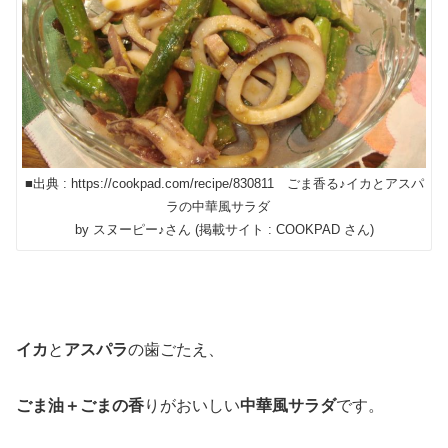
■出典 : https://cookpad.com/recipe/830811 ごま香る♪イカとアスパ
ラの中華風サラダ
by スヌーピー♪さん (掲載サイト : COOKPAD さん)
イカ
と
アスパラ
の歯ごたえ、
ごま油＋ごまの香
りがおいしい
中華風サラダ
です。