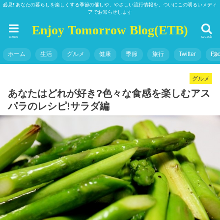
必見!!あなたの暮らしを楽しくする季節の催しや、やさしい流行情報を、ついにこの明るいメディ
アでお知らせします
Enjoy Tomorrow Blog(ETB)
menu
search
ホーム
生活
グルメ
健康
季節
旅行
Twitter
Fa
グルメ
あなたはどれが好き?色々な食感を楽しむアス
パラのレシピ!サラダ編