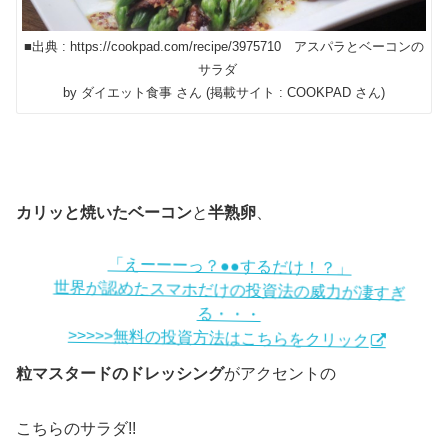
■出典 : https://cookpad.com/recipe/3975710 アスパラとベーコンの
サラダ
by ダイエット食事 さん (掲載サイト : COOKPAD さん)
カリッと焼いたベーコン
と
半熟卵
、
「えーーーっ？●●するだけ！？」
世界が認めたスマホだけの投資法の威力が凄すぎ
る・・・
>>>>>無料の投資方法はこちらをクリック
粒マスタードのドレッシング
がアクセントの
こちらのサラダ!!