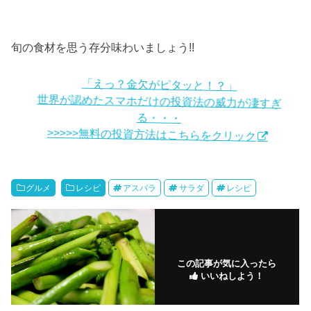
旬の食材を思う存分味わいましょう!!
「えっ？金欠がピタッと！？」
世界が認めたスマホだけの投資法の威力が凄すぎ
る・・・
>>>>>無料の投資方法はこちらをクリック
グルメ
レシピ
アスパラ
サラダ
レシピ
この記事が気に入ったら
いいねしよう！