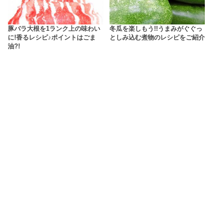
豚バラ大根を1ランク上の味わい
冬瓜を楽しもう!!うまみがぐぐっ
に!香るレシピ♪ポイントはごま
としみ込む煮物のレシピをご紹介
油?!