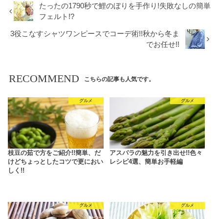
たったの1790秒で鯉のぼりを手作り!失敗なしの簡単
フェルト!?
3役こなすシャツワンピースでコーデ術!!秋から冬ま
でお任せ!!
RECOMMEND
こちらの記事も人気です。
グルメ
グルメ
枝豆の茹で方をご紹介!!簡単、だ
アスパラの魅力を引き出せ!!色々
けどちょっとしたコツで更におい
レシピ4選、簡単お手軽編
しく!!
グルメ
グルメ