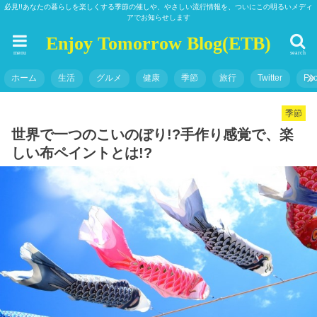
必見!!あなたの暮らしを楽しくする季節の催しや、やさしい流行情報を、ついにこの明るいメディ
アでお知らせします
Enjoy Tomorrow Blog(ETB)
menu
search
ホーム
生活
グルメ
健康
季節
旅行
Twitter
Fa
季節
世界で一つのこいのぼり!?手作り感覚で、楽
しい布ペイントとは!?