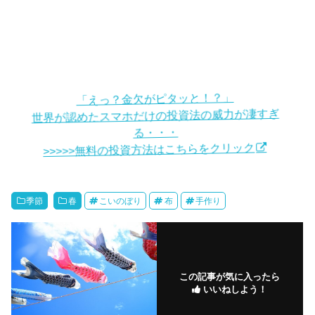
「えっ？金欠がピタッと！？」
世界が認めたスマホだけの投資法の威力が凄すぎ
る・・・
>>>>>無料の投資方法はこちらをクリック
季節
春
こいのぼり
布
手作り
この記事が気に入ったら
いいねしよう！