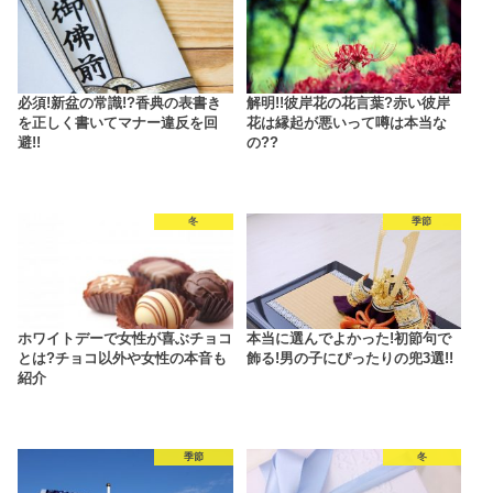
必須!新盆の常識!?香典の表書き
解明!!彼岸花の花言葉?赤い彼岸
を正しく書いてマナー違反を回
花は縁起が悪いって噂は本当な
避!!
の??
冬
季節
ホワイトデーで女性が喜ぶチョコ
本当に選んでよかった!初節句で
とは?チョコ以外や女性の本音も
飾る!男の子にぴったりの兜3選!!
紹介
季節
冬