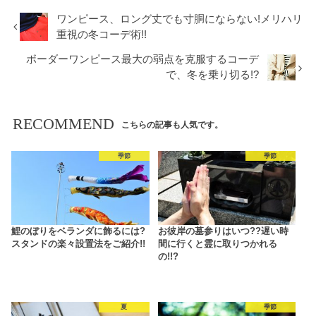
ワンピース、ロング丈でも寸胴にならない!メリハリ
重視の冬コーデ術!!
ボーダーワンピース最大の弱点を克服するコーデ
で、冬を乗り切る!?
RECOMMEND
こちらの記事も人気です。
季節
季節
鯉のぼりをベランダに飾るには?
お彼岸の墓参りはいつ??遅い時
スタンドの楽々設置法をご紹介!!
間に行くと霊に取りつかれる
の!!?
夏
季節