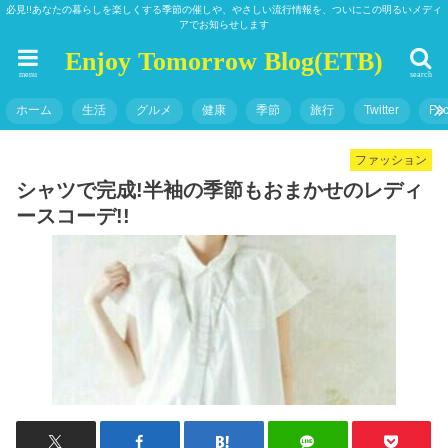
必見!!あなたの暮らしを楽しくする季節の催しや、やさしい流行情報を、ついにこの明るいメディ
アでお知らせします
Enjoy Tomorrow Blog(ETB)
menu
search
ホーム
生活
グルメ
健康
季節
旅行
Twitter
Fa
ファッション
シャツで完成!半袖の季節もおまかせのレディ
ースコーデ!!