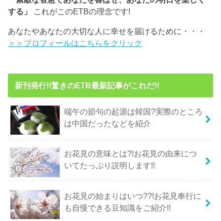
する」
これがこのETBの理念です!
あなたやあなたの大切な人に幸せを届けるために・・・
＞＞プロフィールはこちらをクリック
新刊発行!!驚きのETB最新記事がこれだ!!
端午の節句の起源は韓国?実際のところ
は中国だったなどを紹介
お花見の意味とは?!お花見の由来につ
いてたっぷり説明します!!
お花見の始まりはいつ??!お花見奉行に
も自慢できる豆知識をご紹介!!