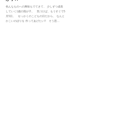
色んなものへの興味もでてきて、 少しずつ成長
していく1歳の我が子。 気づけば、もうすぐで5
月5日。 せっかくのこどもの日だから、 なんと
かこいのぼりを 作ってあげたい!! そう思…