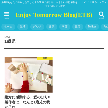
必見!!あなたの暮らしを楽しくする季節の催しや、やさしい流行情報を、ついにこの明るいメディ
アでお知らせします
Enjoy Tomorrow Blog(ETB)
menu
search
ホーム
生活
グルメ
健康
季節
旅行
Twitter
Fa
1歳児
季節
絶対に感動する、鯉のぼり!!
製作者は、なんと1歳児の我
が子!?